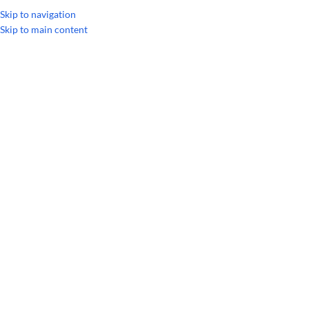
Skip to navigation
Skip to main content
Главная
/
Линейки продукции
/
Жевательная резинка MetaPWR doT
РАСПРОДАЖА