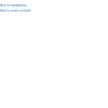
Skip to navigation
Skip to main content
Главная
/
Личная гигиена
/
Уход за телом
/
Дезинфицирующий спрей O