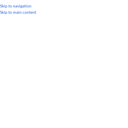
Skip to navigation
Skip to main content
Головна
/
Лінійки продукції
/
On Guard
/
Засіб для прання Он Гард dōTE