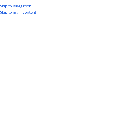
УКРАЇНСЬКА
RUSSIAN
Skip to navigation
Skip to main content
ECOLINE
Ефірні олії doTerra
ОДНОКОМПОНЕНТНІ ОЛІЇ
СУМІШІ ОЛІЙ