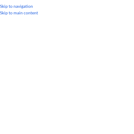
УКРАЇНСЬКА
RUSSIAN
Skip to navigation
Skip to main content
Головна
/
Лінійки продукції
/
Breathe