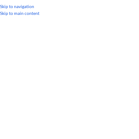
УКРАЇНСЬКА
Skip to navigation
Skip to main content
Здоровье
Головна
/
Архів категорій "Здоровье"
30
ВЕР