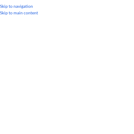
УКРАИНСКИЙ
РУССКИЙ
Skip to navigation
Skip to main content
Главная
/
БАДы
/
Специализированные добавки
РАСПРОДАЖА