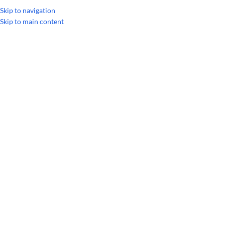
Skip to navigation
Skip to main content
Главная
/
Смеси эфирных масел
/
Ароматач dōTERRA. Смесь для мас
РАСПРОДАЖА