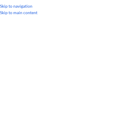
Skip to navigation
ГЛАВН
Skip to main content
META POWER
ОДНОКОМПОНЕНТНЫЕ МАСЛА
АКСЕС
Главная
/
Товар Обʼєм
/
5 mL
Показать боковую панель