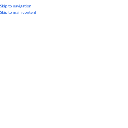
УКРАИНСКИЙ
РУССКИЙ
Skip to navigation
Skip to main content
Главная
/
Личная гигиена
/
ДОТЕРРА Спа
РАСПРОДАЖА