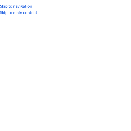
УКРАИНСКИЙ
РУССКИЙ
Skip to navigation
Skip to main content
Главная
/
Личная гигиена
/
ДОТЕРРА Спа