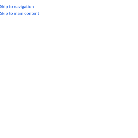
УКРАИНСКИЙ
РУССКИЙ
Skip to navigation
Skip to main content
Главная
/
Личная гигиена
/
Уход за телом
/
Натуральное мыло Ecoline