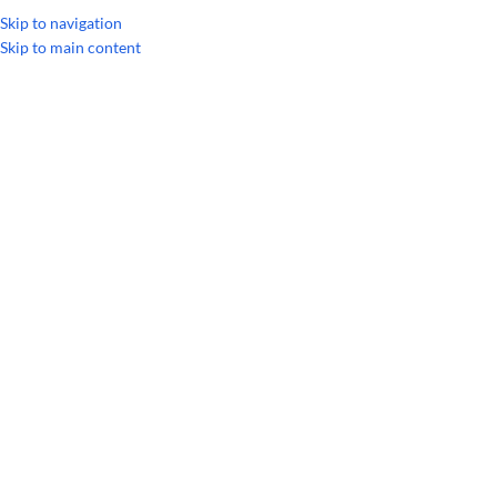
УКРАИНСКИЙ
РУССКИЙ
Skip to navigation
Skip to main content
Главная
/
Наборы и коллекции
/
Регистрационные наборы