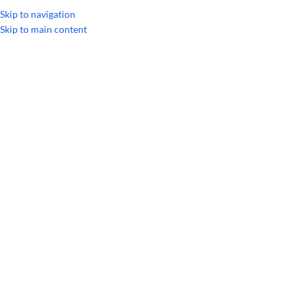
УКРАИНСКИЙ
РУССКИЙ
Skip to navigation
Skip to main content
Главная
/
Однокомпонентные масла
РАСПРОДАЖА