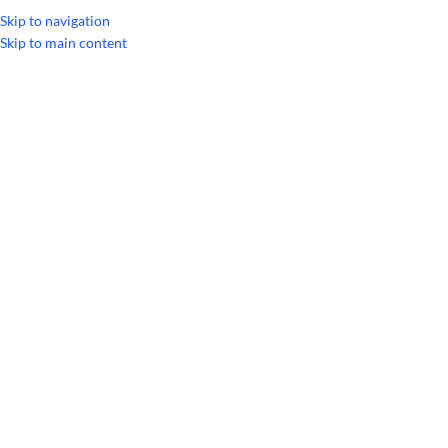
Skip to navigation
Skip to main content
Главная
/
Однокомпонентные масла
/
Эфирное масло Лемонграсс dō
РАСПРОДАЖА