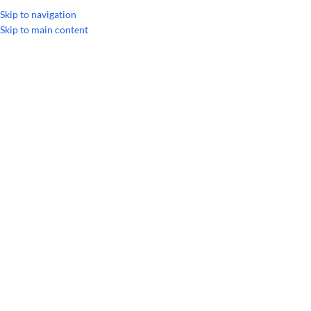
Skip to navigation
Skip to main content
Главная
/
Однокомпонентные масла
/
Эфирное масло Эвкалипт dōTER
РАСПРОДАЖА