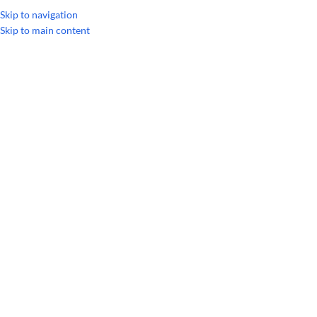
УКРАИНСКИЙ
РУССКИЙ
Skip to navigation
Skip to main content
Главная
/
Однокомпонентные масла
РАСПРОДАЖА