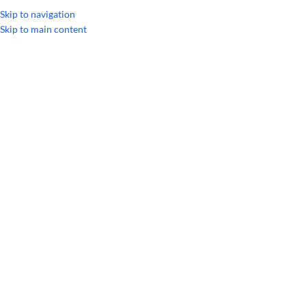
Skip to navigation
Skip to main content
Главная
/
Однокомпонентные масла
/
Эфирное масло Бергамот dōTER
РАСПРОДАЖА