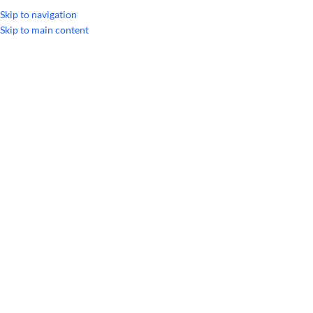
УКРАИНСКИЙ
РУССКИЙ
Skip to navigation
Skip to main content
Главная
/
Смеси эфирных масел
РАСПРОДАЖА