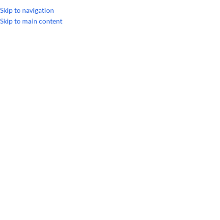
УКРАИНСКИЙ
РУССКИЙ
Skip to navigation
Skip to main content
Главная
/
Линейки продукции
/
Abōde