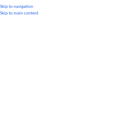
УКРАИНСКИЙ
РУССКИЙ
Skip to navigation
Skip to main content
Главная
/
Линейки продукции
/
DigestZen
РАСПРОДАЖА