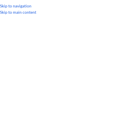
УКРАЇНСЬКА
RUSSIAN
Skip to navigation
Skip to main content
Головна
/
Суміші ефірних олій