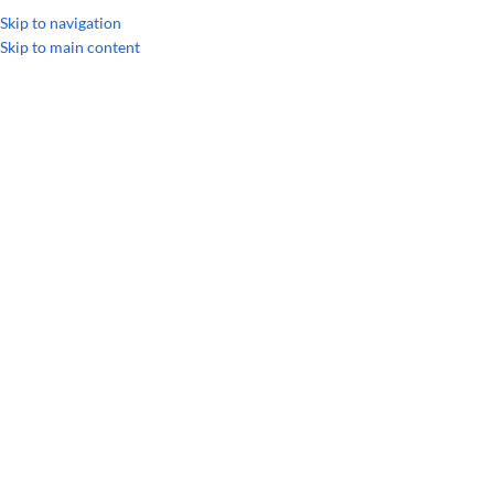
УКРАЇНСЬКА
RUSSIAN
Skip to navigation
Skip to main content
Головна
/
Особиста гігієна
/
ДОТЕРРА Спа