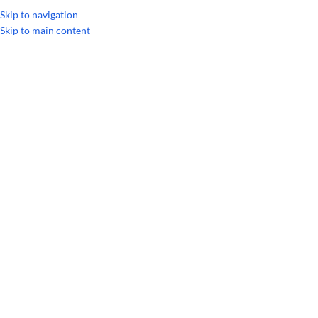
Skip to navigation
Skip to main content
Головна
/
Дифузори
/
Дифузор Воло Онікс doTerra (Volo Onyx)