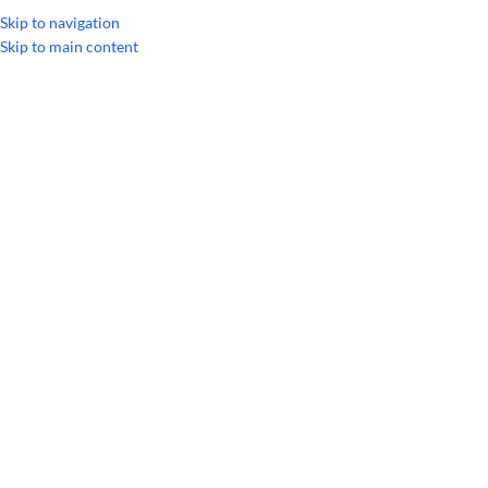
Skip to navigation
Skip to main content
Головна
/
Особиста гігієна
/
ДОТЕРРА Спа
/
Мило Цитрус Блісс dōTERRA 